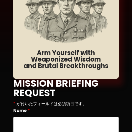
Arm Yourself with
Weaponized Wisdom
and Brutal Breakthroughs
MISSION BRIEFING
REQUEST
*
が付いたフィールドは必須項目です。
Name
*