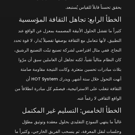
يحقق تحسناً قابلاً للقياس يُستبعد.
الخطأ الرابع: تجاهل الثقافة المؤسسية
كثيراً ما تفشل الحلول الأنيقة المصممة بمعزل عن الواقع عند
التطبيق، لأنها تتعامل مع الثقافة بوصفها تفصيلاً يُدار، لا قوة تحدد
النجاح. ففي مثال افتراضي لشركة تصنيع تبنّت التصنيع الرشيق،
كان النظام مثالياً تقنياً، لكنه تجاهل أن العاملين سبق أن مرّوا
بثلاث مبادرات تحسين متعثرة. وكانت النتيجة مقاومة صامتة
أنهت التحول خلال ستة أشهر. ويدرك HOT System أن
الثقافة تتغلب على الاستراتيجية، فيصمّم كل مبادرة انطلاقاً من
الواقع الثقافي لا رغماً عنه.
الخطأ الخامس: التسليم غير المكتمل
غالباً ما ينتهي النموذج التقليدي بحلول معقدة وتوثيق مطوّل
وجلسات لنقل المعرفة، ثم ينسحب الفريق الخارجي، وكثيراً ما