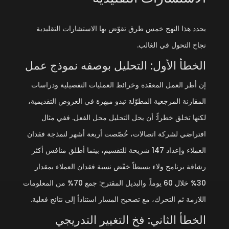
يحدد هذا النهج خمس طرق تقوّض بها الاستشارات التقليدية
نجاح التحول في الغالب.
الخطأ الأول: التحليل بوصفه نموذج عمل
إن أطر العمل المعقدة وخرائط العمليات التفصيلية ودراسات
المقارنة المرجعية المطوّلة تبدو مبهرة في العروض التقديمية،
لكنها تخلق خطراً: أن يحل التحليل محل الفعل. ففي مثال
افتراضي لشركة اتصالات، خُصّصت أربعة أشهر لنمذجة فقدان
العملاء وإعداد 147 شريحة للتقسيم، بينما أطلق منافس أكثر
رشاقة برنامج ولاء بسيطاً خفّض نسبة فقدان العملاء بمقدار
30% خلال 60 يوماً. والبديل المقترح: جمع 70% من المعلومات
اللازمة ثم التحرك، مع تصحيح المسار استناداً إلى نتائج فعلية.
الخطأ الثاني: فخ التغيير التدريجي