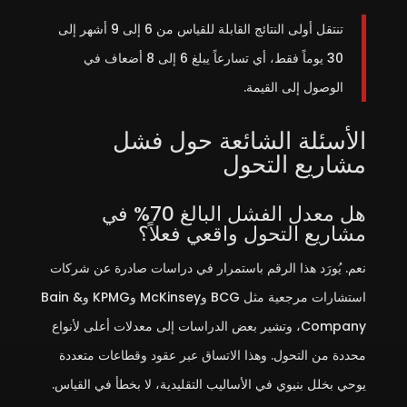
تنتقل أولى النتائج القابلة للقياس من 6 إلى 9 أشهر إلى
30 يوماً فقط، أي تسارعاً يبلغ 6 إلى 8 أضعاف في
الوصول إلى القيمة.
الأسئلة الشائعة حول فشل
مشاريع التحول
هل معدل الفشل البالغ 70% في
مشاريع التحول واقعي فعلاً؟
نعم. يُورَد هذا الرقم باستمرار في دراسات صادرة عن شركات
استشارات مرجعية مثل BCG وMcKinsey وKPMG وBain &
Company، وتشير بعض الدراسات إلى معدلات أعلى لأنواع
محددة من التحول. وهذا الاتساق عبر عقود وقطاعات متعددة
يوحي بخلل بنيوي في الأساليب التقليدية، لا بخطأ في القياس.