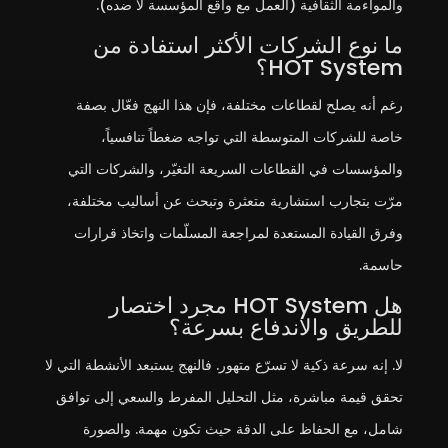
والمواءمة الثقافية (العمل مع واقع المؤسسة لا ضده).
ما نوع الشركات الأكثر استفادة من
HOT System؟
رغم أنه يصلح لقطاعات مختلفة، فإن هذا النهج فعّال بصفة
خاصة للشركات المتوسطة التي تواجه ضغطاً تنافسياً،
والمؤسسات في القطاعات السريعة التغيّر، والشركات التي
مرّت بتجارب استشارية متعثرة وتبحث عن أساليب مختلفة،
وفرق القيادة المستعدة لمراجعة المسلّمات واتخاذ قرارات
حاسمة.
هل HOT System مجرد اختصار
للطريق والاندفاع بسرعة؟
لا. إنه سرعة ذكية لا تسرّع متهور. فالنهج يستبعد الأنشطة التي لا
تحقق قيمة مباشرة، مثل التحليل المفرط والسعي إلى توافق
شامل، مع الحفاظ على الدقة حيث تكون مهمة. والصورة