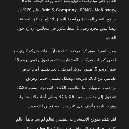
العالم على مبادرات التحول. ومع ذلك، ووفقاً لأبحاث BCG
وMcKinsey وKPMG وBain & Company، فإن 70% من
برامج التغيير المعقدة وواسعة النطاق لا تبلغ أهدافها المعلنة.
وهذا ليس مجرد رقم، بل نمط يتكرر في مجالس الإدارة حول
العالم.
ومن المفيد تصوّر كيف يحدث ذلك عملياً. تتعاقد شركة كبرى مع
إحدى كبريات شركات الاستشارات لتنفيذ تحول رقمي. وبعد 18
شهراً ونحو 15 مليون دولار أمريكي، تجد نفسها أمام عرض
تقديمي من 200 شريحة، وهيكل تنظيمي جديد، وفريق
تراجعت معنوياته. أما مكاسب الكفاءة الموعودة بنسبة 25%،
فتتحول إلى تحسّن بنسبة 5% بالكاد يغطي أتعاب الاستشارات.
وهو سيناريو مألوف لدى كثير من المسؤولين التنفيذيين.
لقد صُمّم نموذج الاستشارات التقليدي لعالم لم يعد قائماً، عالم
كانت تتحرك فيه الأسواق ببطء، وبدا فيه التخطيط المثالي