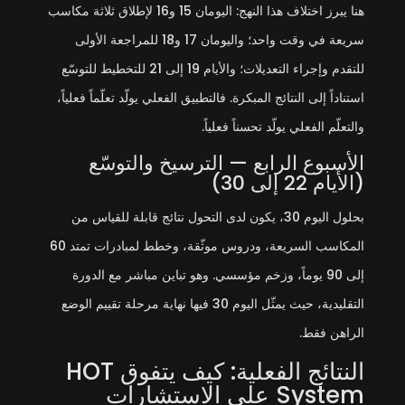
هنا يبرز اختلاف هذا النهج: اليومان 15 و16 لإطلاق ثلاثة مكاسب
سريعة في وقت واحد؛ واليومان 17 و18 للمراجعة الأولى
للتقدم وإجراء التعديلات؛ والأيام 19 إلى 21 للتخطيط للتوسّع
استناداً إلى النتائج المبكرة. فالتطبيق الفعلي يولّد تعلّماً فعلياً،
والتعلّم الفعلي يولّد تحسناً فعلياً.
الأسبوع الرابع — الترسيخ والتوسّع
(الأيام 22 إلى 30)
بحلول اليوم 30، يكون لدى التحول نتائج قابلة للقياس من
المكاسب السريعة، ودروس موثّقة، وخطط لمبادرات تمتد 60
إلى 90 يوماً، وزخم مؤسسي. وهو تباين مباشر مع الدورة
التقليدية، حيث يمثّل اليوم 30 فيها نهاية مرحلة تقييم الوضع
الراهن فقط.
النتائج الفعلية: كيف يتفوق HOT
System على الاستشارات