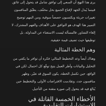
يرى هذا النهج أن السعي إلى توافق شامل قد يتحول إلى عائق.
فبينما يُبذل الجهد لإقناع الجميع بحل مخفّف، يطبّق المنافسون
تغييرات جريئة ويكتسبون حصصاً سوقية. ومن المهم توضيح
التمييز هنا: الهدف هو التوافق على الأهداف والفهم المشترك، لا
إلغاء التشاور. فالمسألة ليست الاستغناء عن المداولة، بل
توظيفها حيث تضيف قيمة حقيقية.
وهم الخطة المثالية
وهناك أيضاً وعد التخطيط المثالي: فكرة أن توافر ما يكفي من
التحليل والبيانات وأطر العمل يتيح توقّع كل احتمال. لكن في
الواقع، حين تكتمل الخطة، يكون السوق قد تغيّر، وظهر
منافسون جدد، وتقادمت الافتراضات الأولى. والتخطيط حين
يُبالغ فيه قد يتحول إلى صورة متقنة من التأجيل.
الأخطاء الخمسة القاتلة في
الاستشارات التقليدية