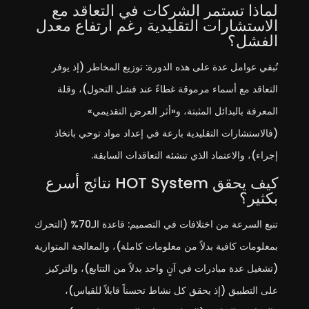
لماذا تستمر الشركات في التعاقد مع
الاستشارات التقليدية رغم ارتفاع معدل
الفشل؟
تُبقي عوامل عدة على هذه الدورة: توزيع المخاطر (إذ يوفر
التعاقد مع أسماء مرموقة غطاءً عند فشل التحول)، وقلة
المعرفة بالبدائل المثبتة، و«أثر العرض التقديمي»
(فالاستشارات التقليدية بارعة في إعداد مواد توحي باتخاذ
إجراء)، والاعتماد الذي تنشئه التعاقدات السابقة.
كيف يحقق HOT System نتائج أسرع
بكثير؟
تنبع السرعة من اختلافات في التصميم: قاعدة الـ70% (التحرك
بمعلومات كافية بدلاً من معلومات كاملة)، والمعالجة المتوازية
(تشغيل عدة مبادرات في آنٍ واحد بدلاً من التتابع)، والتركيز
على التطبيق (إذ يحقق كل نشاط تحسناً قابلاً للقياس)،