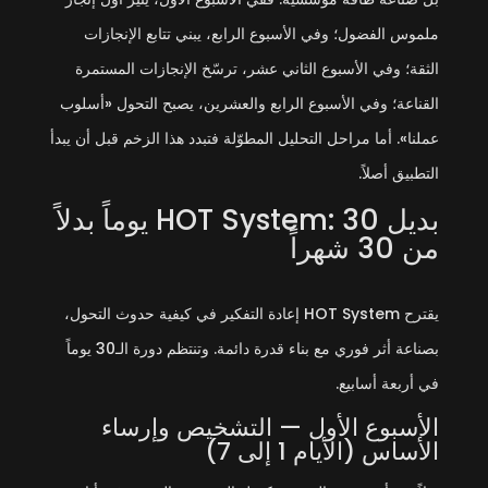
ملموس الفضول؛ وفي الأسبوع الرابع، يبني تتابع الإنجازات
الثقة؛ وفي الأسبوع الثاني عشر، ترسّخ الإنجازات المستمرة
القناعة؛ وفي الأسبوع الرابع والعشرين، يصبح التحول «أسلوب
عملنا». أما مراحل التحليل المطوّلة فتبدد هذا الزخم قبل أن يبدأ
التطبيق أصلاً.
بديل HOT System: 30 يوماً بدلاً
من 30 شهراً
يقترح HOT System إعادة التفكير في كيفية حدوث التحول،
بصناعة أثر فوري مع بناء قدرة دائمة. وتنتظم دورة الـ30 يوماً
في أربعة أسابيع.
الأسبوع الأول — التشخيص وإرساء
الأساس (الأيام 1 إلى 7)