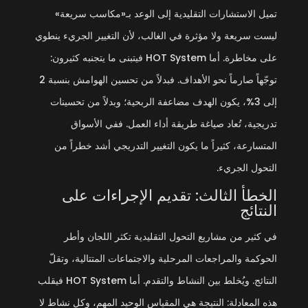
تميل الاستشارات التقليدية إلى الوعد بـ«مكاسب سريعة»
ليست سريعة ولا مؤثرة في الغالب، لأن التغيير الجريء ينطوي
على مخاطرة. أما HOT System فيتبنى ما يتجنبه كثيرون:
توجّهاً صارماً نحو الأهداف. فبدلاً من تحسين الهوامش بنسبة 2
إلى 3%، يكون الهدف مضاعفة الربحية؛ وبدلاً من تحسينات
تدريجية، تُعاد صياغة طريقة أداء العمل. ففي الأسواق
المتسارعة، كثيراً ما يكون التغيير التدريجي أشد خطراً من
التحول الجريء.
الخطأ الثالث: تقديم الإجراءات على
النتائج
في كثير من مشاريع التحول التقليدية تكثر اللجان وأطر
الحوكمة والمراجعات المرحلية والاجتماعات المتتالية، وتقلّ
النتائج. ويُخلط بين النشاط والتقدم. أما HOT System فيقلب
هذه المعادلة: النتيجة هي المقياس الوحيد المهم، وكل نشاط لا