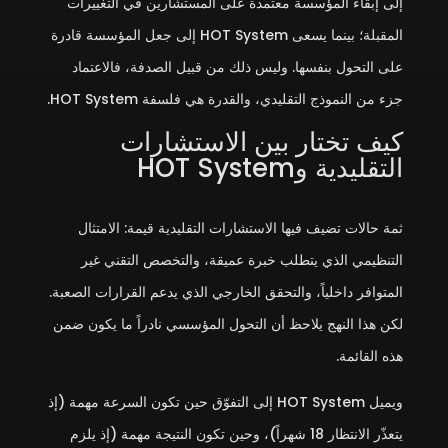
إلى إبقاء المؤسسة معتمدة على المستشارين في التغييرات
المقبلة؛ بينما يسعى HOT System إلى جعل المؤسسة قادرة
على التحول بنفسها. وليس ذلك من قبيل الصدفة، فالاعتماد
جزء من النموذج التقليدي، والقدرة هي فلسفة HOT System.
كيف تختار بين الاستشارات
التقليدية وHOT System
ثمة حالات تضيف فيها الاستشارات التقليدية قيمة: الامتثال
التنظيمي الذي يتطلب خبرة عميقة، والتخصص التقني غير
المتوافر داخلياً، والتحقق الخارجي الذي يدعم القرارات الصعبة.
لكن هذا النهج يلاحظ أن التحول المؤسسي نادراً ما يكون ضمن
هذه القائمة.
ويميل HOT System إلى التفوّق حين تكون السرعة مهمة (إذ
يتعذّر الانتظار 18 شهراً)، وحين تكون النتيجة مهمة (إذ يلزم