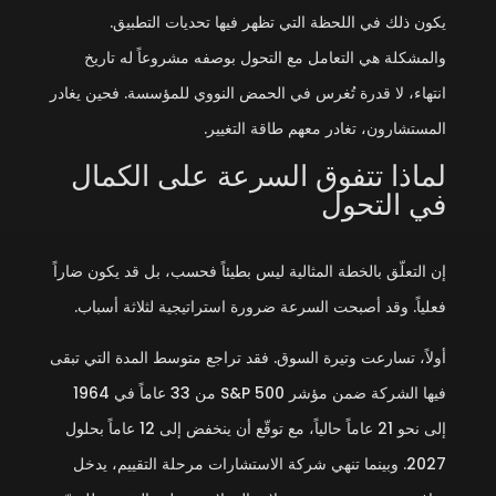
يكون ذلك في اللحظة التي تظهر فيها تحديات التطبيق.
والمشكلة هي التعامل مع التحول بوصفه مشروعاً له تاريخ
انتهاء، لا قدرة تُغرس في الحمض النووي للمؤسسة. فحين يغادر
المستشارون، تغادر معهم طاقة التغيير.
لماذا تتفوق السرعة على الكمال
في التحول
إن التعلّق بالخطة المثالية ليس بطيئاً فحسب، بل قد يكون ضاراً
فعلياً. وقد أصبحت السرعة ضرورة استراتيجية لثلاثة أسباب.
أولاً، تسارعت وتيرة السوق. فقد تراجع متوسط المدة التي تبقى
فيها الشركة ضمن مؤشر S&P 500 من 33 عاماً في 1964
إلى نحو 21 عاماً حالياً، مع توقّع أن ينخفض إلى 12 عاماً بحلول
2027. وبينما تنهي شركة الاستشارات مرحلة التقييم، يدخل