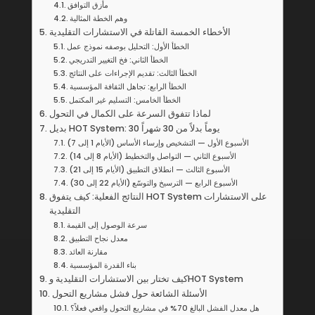
مأزق التوافق
وهم الخطة المثالية
الأخطاء الخمسة القاتلة في الاستشارات التقليدية
الخطأ الأول: التحليل بوصفه نموذج عمل
الخطأ الثاني: فخ التغيير التدريجي
الخطأ الثالث: تقديم الإجراءات على النتائج
الخطأ الرابع: تجاهل الثقافة المؤسسية
الخطأ الخامس: التسليم غير المكتمل
لماذا تتفوق السرعة على الكمال في التحول
بديل HOT System: 30 يوماً بدلاً من 30 شهراً
الأسبوع الأول — التشخيص وإرساء الأساس (الأيام 1 إلى 7)
الأسبوع الثاني — التواصل والتخطيط (الأيام 8 إلى 14)
الأسبوع الثالث — انطلاق التطبيق (الأيام 15 إلى 21)
الأسبوع الرابع — الترسيخ والتوسّع (الأيام 22 إلى 30)
النتائج الفعلية: كيف يتفوق HOT System على الاستشارات
التقليدية
سرعة الوصول إلى القيمة
معدل نجاح التطبيق
مقارنة العائد
بناء القدرة المؤسسية
كيف تختار بين الاستشارات التقليدية وHOT System
الأسئلة الشائعة حول فشل مشاريع التحول
هل معدل الفشل البالغ 70% في مشاريع التحول واقعي فعلاً؟