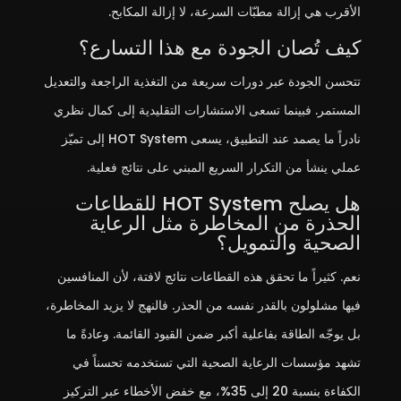
الأقرب هي إزالة مطبّات السرعة، لا إزالة المكابح.
كيف تُصان الجودة مع هذا التسارع؟
تتحسن الجودة عبر دورات سريعة من التغذية الراجعة والتعديل
المستمر. فبينما تسعى الاستشارات التقليدية إلى كمال نظري
نادراً ما يصمد عند التطبيق، يسعى HOT System إلى تميّز
عملي ينشأ من التكرار السريع المبني على نتائج فعلية.
هل يصلح HOT System للقطاعات
الحذرة من المخاطرة مثل الرعاية
الصحية والتمويل؟
نعم. كثيراً ما تحقق هذه القطاعات نتائج لافتة، لأن المنافسين
فيها مشلولون بالقدر نفسه من الحذر. فالنهج لا يزيد المخاطرة،
بل يوجّه الطاقة بفاعلية أكبر ضمن القيود القائمة. وعادةً ما
تشهد مؤسسات الرعاية الصحية التي تستخدمه تحسناً في
الكفاءة بنسبة 20 إلى 35%، مع خفض الأخطاء عبر التركيز