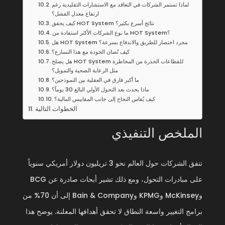
لماذا تستمر الشركات في التعاقد مع الاستشارات التقليدية رغم
ارتفاع معدل الفشل؟
كيف يحقق HOT System نتائج أسرع بكثير؟
ما نوع الشركات الأكثر استفادة من HOT System؟
هل HOT System مجرد اختصار للطريق والاندفاع بسرعة؟
كيف تُصان الجودة مع هذا التسارع؟
هل يصلح HOT System للقطاعات الحذرة من المخاطرة
مثل الرعاية الصحية والتمويل؟
ما أكبر فارق في العقلية بين النموذجين؟
ماذا يحدث بعد التحول الأولي البالغ 30 يوماً؟
كيف يُقاس النجاح إلى جانب المقاييس المالية؟
الخطوات التالية
الملخص التنفيذي
تنفق الشركات حول العالم نحو 3 تريليون دولار أمريكي سنوياً
على مبادرات التحول، ومع ذلك تشير أبحاث صادرة عن BCG
وMcKinsey وKPMG وBain & Company إلى أن 70% من
برامج التغيير واسعة النطاق لا تحقق أهدافها المعلنة. يوضح هذا