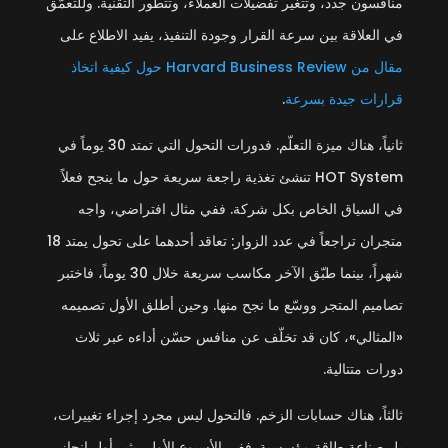
منافسون جدد، وتتغير تفضيلات العملاء، وتتطور التقنية. وللتعمّق
في العلاقة بين سرعة القرار وجودة التنفيذ، يفيد الاطلاع على
مقال من Harvard Business Review حول كيفية اتخاذ
قرارات جيدة بسرعة
.
ثانياً، هناك ميزة التعلّم. فدورات التحول التي تمتد 30 يوماً في
HOT System تنشئ تغذية راجعة سريعة حول ما ينجح فعلاً
في السياق الخاص بكل شركة. ففي مثال افتراضي، واجه
متجران تراجعاً في عدد الزوار: تعاقد أحدهما على تحول يمتد 18
شهراً، بينما طبّق الآخر مكاسب سريعة خلال 30 يوماً، فاختبر
تصاميم المتجر ووسّع ما نجح منها. وحين أطلق الأول تصميمه
«المثالي»، كان قد تخلّف عن منافس حسّن أداءه عبر ثلاث
دورات متتالية.
ثالثاً، هناك حسابات الزخم. فالتحول ليس مجرد إجراء تغييرات،
بل صناعة طاقة مؤسسية. ففي الأسبوع الأول، يثير أول إنجاز