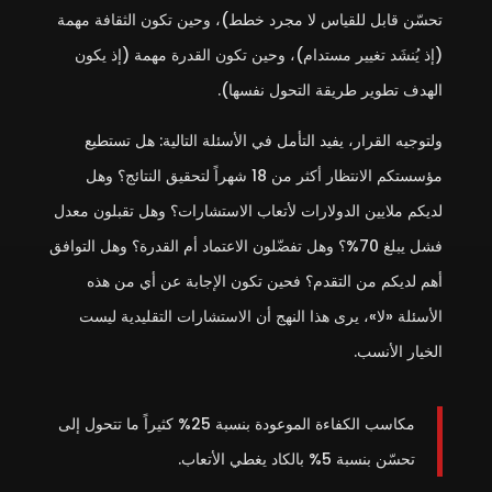
تحسّن قابل للقياس لا مجرد خطط)، وحين تكون الثقافة مهمة
(إذ يُنشَد تغيير مستدام)، وحين تكون القدرة مهمة (إذ يكون
الهدف تطوير طريقة التحول نفسها).
ولتوجيه القرار، يفيد التأمل في الأسئلة التالية: هل تستطيع
مؤسستكم الانتظار أكثر من 18 شهراً لتحقيق النتائج؟ وهل
لديكم ملايين الدولارات لأتعاب الاستشارات؟ وهل تقبلون معدل
فشل يبلغ 70%؟ وهل تفضّلون الاعتماد أم القدرة؟ وهل التوافق
أهم لديكم من التقدم؟ فحين تكون الإجابة عن أي من هذه
الأسئلة «لا»، يرى هذا النهج أن الاستشارات التقليدية ليست
الخيار الأنسب.
مكاسب الكفاءة الموعودة بنسبة 25% كثيراً ما تتحول إلى
تحسّن بنسبة 5% بالكاد يغطي الأتعاب.