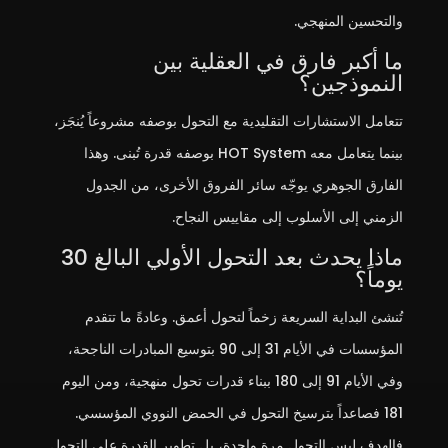
والتحسين المنهجي.
ما أكبر فارق في العقلية بين
النموذجين؟
تتعامل الاستشارات التقليدية مع التحول بوصفه مشروعاً يُنجَز،
بينما يتعامل معه HOT System بوصفه قدرة تُبنى. وهذا
الفارق الجوهري يوجّه سائر الفروق الأخرى، من الجدول
الزمني إلى الأسلوب إلى مقاييس النجاح.
ماذا يحدث بعد التحول الأولي البالغ 30
يوماً؟
تُنشئ البداية السريعة زخماً لتحول أعمق. وعادةً ما تتقدم
المؤسسات في الأيام 31 إلى 90 بتوسيع المبادرات الناجحة،
وفي الأيام 91 إلى 180 ببناء قدرات تحول منهجية، ومن اليوم
181 فصاعداً بترسيخ التحول في الحمض النووي المؤسسي.
فالهدف ليس التحول مرة واحدة، بل تطوير القدرة على التحول