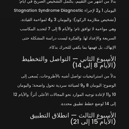
بدلاً من أشهر من التقييم، يكتمل التشخيص الصريح في أيام:
اليومان 1 و2 لإجراء Stagnation Syndrome Diagnostic
(تشخيص متلازمة الركود)؛ واليومان 3 و4 لمواءمة القيادة،
وهي مواءمة لا توافق تام؛ والأيام 5 إلى 7 لتحديد المكاسب
السريعة والإعداد لها. والفكرة ليست دراسة المشكلة حتى
الإنهاك، بل فهمها بما يكفي للتحرك بذكاء.
الأسبوع الثاني — التواصل والتخطيط
(الأيام 8 إلى 14)
بدلاً من استراتيجيات تواصل أشبه بالأطروحات، يُسعى إلى
الوضوح: اليومان 8 و9 لصياغة سردية تحول واضحة؛ واليومان
10 و11 لإعادة توجيه الموارد نحو المجالات الأعلى أثراً؛ والأيام 12
إلى 14 لوضع خطط تطبيق محددة.
الأسبوع الثالث — انطلاق التطبيق
(الأيام 15 إلى 21)