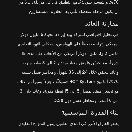
70%. والتفسير بنيوي: يُدمج التطبيق في كل مرحلة، بدلاً من
أن يكون مرحلة منفصلة تأتي بعد مغادرة المستشارين.
مقارنة العائد
في تحليل افتراضي لشركة يبلغ إيرادها نحو 50 مليون دولار
أمريكي وتواجه ضغطاً على الهوامش، سيكلّف النهج التقليدي
ما بين 2 و3 مليون دولار أمريكي من الأتعاب على مدى 18
شهراً، مع تحسّن هامش معتاد بمقدار 2 إلى 3 نقاط مئوية،
وعائد يتحقق خلال 24 إلى 36 شهراً، ومخاطر فشل بنسبة
70%. أما نهج HOT System فسيكلّف جزءاً يسيراً من ذلك،
مع تحسّن معتاد بمقدار 5 إلى 15 نقطة مئوية، وعائد خلال 3
إلى 6 أشهر، ومخاطر فشل دون 30%.
بناء القدرة المؤسسية
يظهر الفارق الأبرز في المدى الطويل: يميل النموذج التقليدي