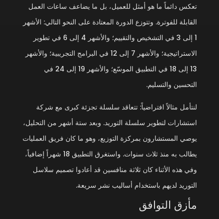
تعكس دائماً ما هو أمثل للعميل، بل ما يضاعف ساعات العمل
القابلة للفوترة. وتتوزع الدورة المعتادة على النحو التالي: الأشهر
1 إلى 3 في التشخيص والتقييم؛ والأشهر 4 إلى 6 في تطوير
الاستراتيجية؛ والأشهر 7 إلى 12 في البرامج التجريبية؛ والأشهر
13 إلى 18 في التطبيق الموسّع؛ والأشهر 19 إلى 24 في
التحسين والتسليم.
لنتأمل مثالاً افتراضياً: تتعاقد سلسلة تجزئة كبرى مع شركة
استشارات لتطوير سلسلة التوريد. وبعد ستة أشهر من التحليل،
يوصي المستشارون بمركزة التوزيع، وهو ما كان فريق العمليات
يطالب به منذ ثلاث سنوات. واستغرق التطبيق 18 شهراً إضافياً،
وفي هذه الأثناء كان ثلاثة منافسين قد أعادوا تصميم سلاسل
التوريد لديهم باستخدام أساليب نشر سريعة.
مأزق التوافق